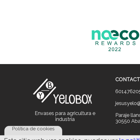
CONTAC
60147620
jesusyelo
Envases para agricultura e
Paraje lla
industria
30550 Aba
Política de cookies